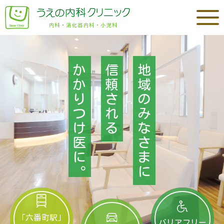
か
信
地
か
頼
域
り
さ
の
つ
れ
み
け
る
な
医
さ
に
ま
。
に
「六番町駅」
バリアフリー