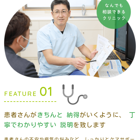
01
FEATURE
患者さんが
きちんと
納得
がいくように、
丁
寧でわかりやすい
説明
を致します
患者さんの不安や病気の悩みなど、しっかりとケアサポー