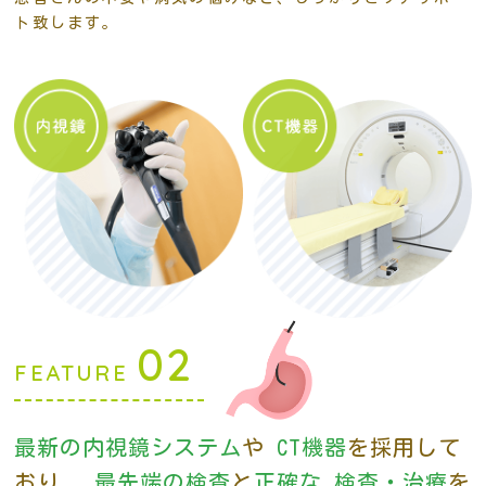
ト致します。
02
FEATURE
最新の内視鏡システム
や
CT機器
を採用して
おり、
最先端の検査
と
正確な
検査・治療
を